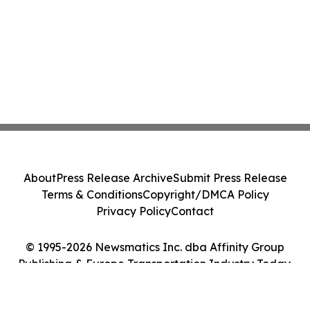
About
Press Release Archive
Submit Press Release
Terms & Conditions
Copyright/DMCA Policy
Privacy Policy
Contact
© 1995-2026 Newsmatics Inc. dba Affinity Group
Publishing & Europe Transportation Industry Today.
All Rights Reserved.