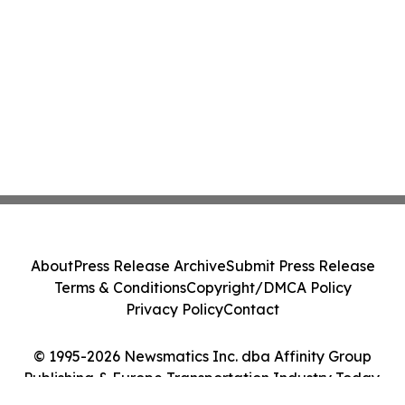
About
Press Release Archive
Submit Press Release
Terms & Conditions
Copyright/DMCA Policy
Privacy Policy
Contact
© 1995-2026 Newsmatics Inc. dba Affinity Group
Publishing & Europe Transportation Industry Today.
All Rights Reserved.